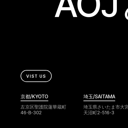
AO
VIST US
京都/KYOTO
埼玉/SAITAMA
左京区聖護院蓮華蔵町
埼玉県さいたま市大
46-B-302
天沼町2-516-3