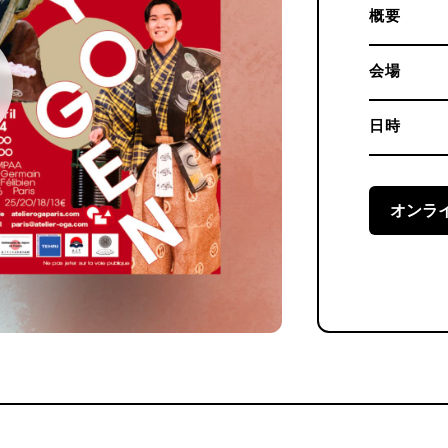
概要
会場
日時
オンラ