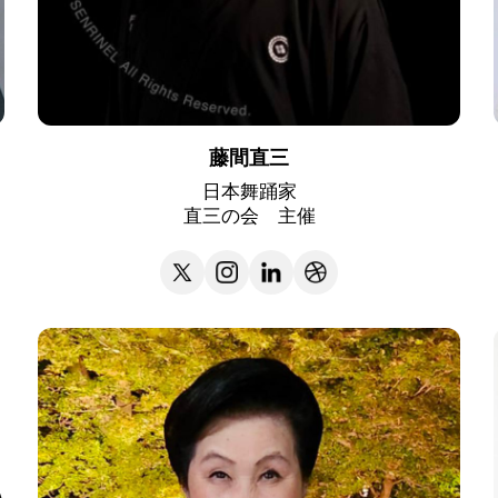
藤間直三
日本舞踊家
直三の会 主催