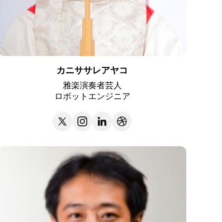
カニササレアヤコ
雅楽演奏者芸人
ロボットエンジニア