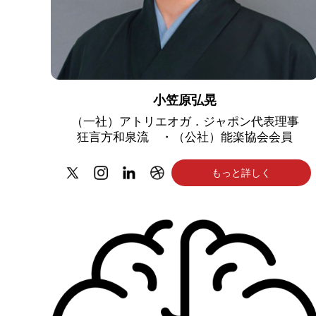
小笠原弘晃
（一社）アトリエオガ．ジャポン代表理事
狂言方和泉流 ・（公社）能楽協会会員
もっと詳しく